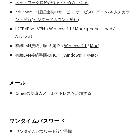
ネットワーク接続がうまくいかないとき
eduroam JP 認証連携IDサービス(
サービスログイン
/
本人アカウ
ント発行
/
ビジターアカウント発行
)
L2TP/IPsec VPN
（
Windows11
/
Mac
/
iphone・ipad
/
Android
）
有線LAN接続手順-固定IP（
Windows11
/
Mac
）
有線LAN接続手順-DHCP（
Windows11
/
Mac
）
メール
Gmailの差出人メールアドレスを追加する
ワンタイムパスワード
ワンタイムパスワード設定手順