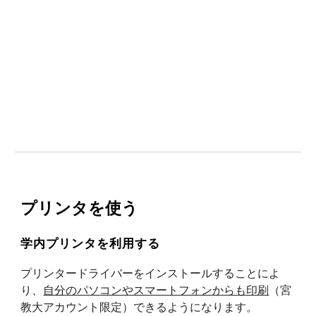
授業等でご利用になる場合、利用状況（
第二演習室
）
を確認の上、
演習室利用申請
（宮教大アカウント限
定）
が必要です。
利用についての詳細は、
演習室を利用
のページをご参
照ください。
プリンタを使う
学内プリンタを利用する
プリンタードライバーをインストールすることによ
り、
自分のパソコンやスマートフォンからも印刷
（宮
教大アカウント限定）
できるようになります。